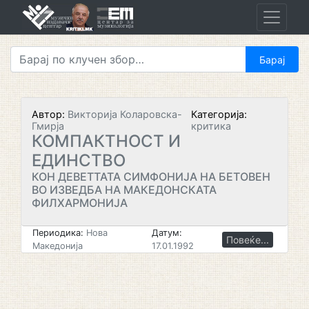
Skip
to
content
Автор:
Викторија Коларовска-
Категорија:
Гмирја
критика
КОМПАКТНОСТ И
ЕДИНСТВО
КОН ДЕВЕТТАТА СИМФОНИЈА НА БЕТОВЕН
ВО ИЗВЕДБА НА МАКЕДОНСКАТА
ФИЛХАРМОНИЈА
Периодика:
Нова
Датум:
Повеќе...
Македонија
17.01.1992