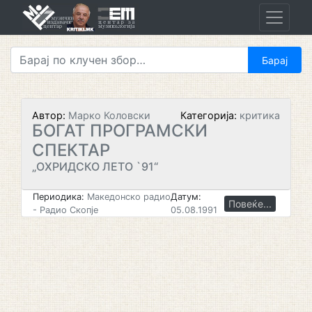
Skip
to
content
Автор:
Марко Коловски
Категорија:
критика
БОГАТ ПРОГРАМСКИ
СПЕКТАР
„ОХРИДСКО ЛЕТО `91“
Периодика:
Македонско радио
Датум:
Повеќе...
- Радио Скопје
05.08.1991