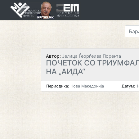
Skip
to
content
Автор:
Јелица Ѓеорѓеива Порента
ПОЧЕТОК СО ТРИУМФА
НА „АИДА“
Периодика:
Нова Македонија
Датум:
1