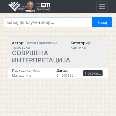
Skip
to
content
Автор:
Васка Наумовска-
Категорија:
Томовска
критика
СОВРШЕНА
ИНТЕРПРЕТАЦИЈА
Периодика:
Нова
Датум:
Повеќе...
Македонија
24.07.1990