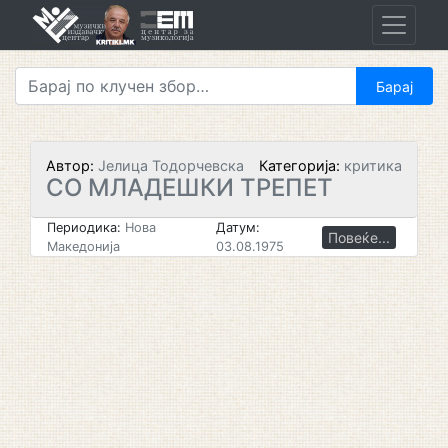
Skip
to
content
Автор:
Јелица Тодорчевска
Категорија:
критика
СО МЛAДЕШКИ ТРЕПЕТ
Периодика:
Нова
Датум:
Повеќе...
Македонија
03.08.1975