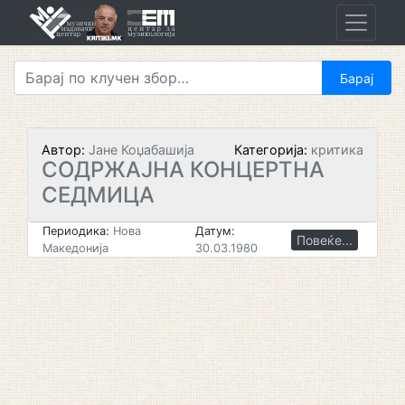
Skip
to
content
Автор:
Јане Коџабашија
Категорија:
критика
СОДРЖАЈНА КОНЦЕРТНА
СЕДМИЦА
Периодика:
Нова
Датум:
Повеќе...
Македонија
30.03.1980