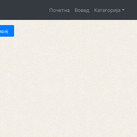
Почетна
Вовед
Категорија