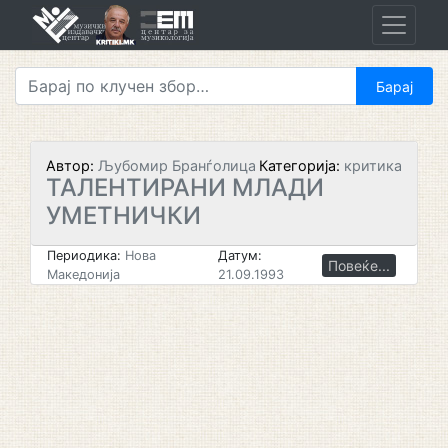
Skip
to
content
Автор:
Љубомир Бранѓолица
Категорија:
критика
ТАЛЕНТИРАНИ МЛАДИ
УМЕТНИЧКИ
Периодика:
Нова
Датум:
Повеќе...
Македонија
21.09.1993