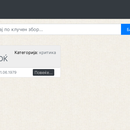
Категорија:
критика
ОЌ
Повеќе...
1.06.1979