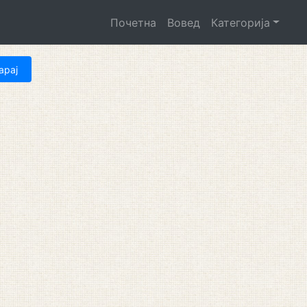
Почетна
Вовед
Категорија