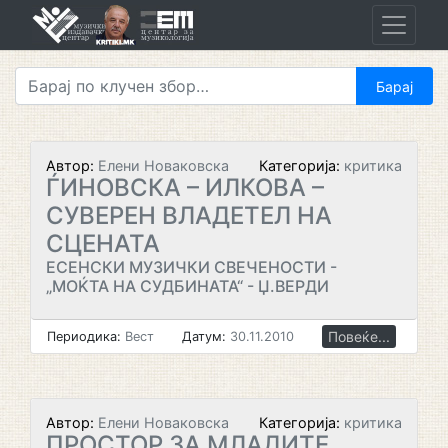
Skip
to
content
Автор:
Елени Новаковска
Категорија:
критика
ЃИНОВСКА – ИЛКОВА –
СУВЕРЕН ВЛАДЕТЕЛ НА
СЦЕНАТА
ЕСЕНСКИ МУЗИЧКИ СВЕЧЕНОСТИ -
„МОЌТА НА СУДБИНАТА“ - Џ.ВЕРДИ
Повеќе...
Периодика:
Вест
Датум:
30.11.2010
Автор:
Елени Новаковска
Категорија:
критика
ПРОСТОР ЗА МЛАДИТЕ