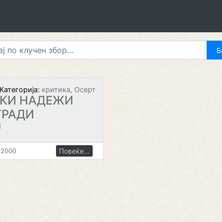
Категорија:
критика, Осврт
КИ НАДЕЖИ
ГРАДИ
И
Повеќе...
.2000