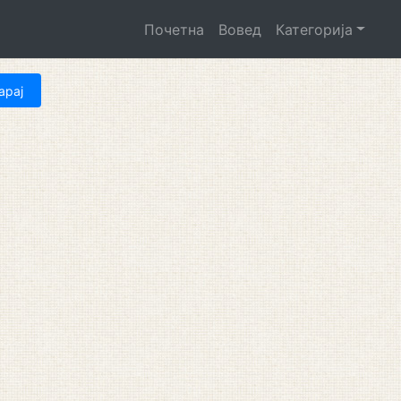
Почетна
Вовед
Категорија