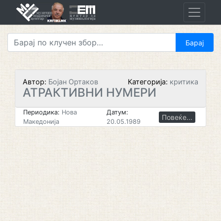
Skip
to
content
Автор:
Бојан Ортаков
Категорија:
критика
АТРАКТИВНИ НУМЕРИ
Периодика:
Нова
Датум:
Повеќе...
Македонија
20.05.1989