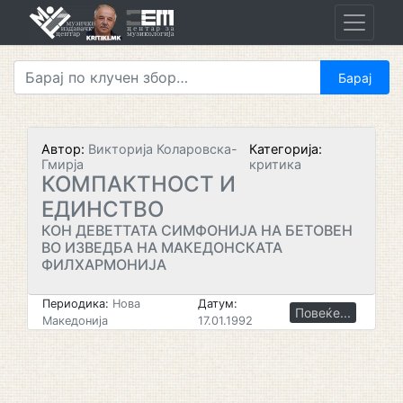
Skip
to
content
Автор:
Викторија Коларовска-
Категорија:
Гмирја
критика
КОМПАКТНОСТ И
ЕДИНСТВО
КОН ДЕВЕТТАТА СИМФОНИЈА НА БЕТОВЕН
ВО ИЗВЕДБА НА МАКЕДОНСКАТА
ФИЛХАРМОНИЈА
Периодика:
Нова
Датум:
Повеќе...
Македонија
17.01.1992