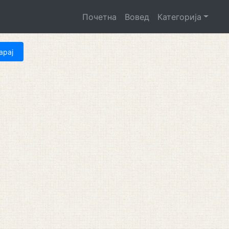
Почетна
Вовед
Категорија