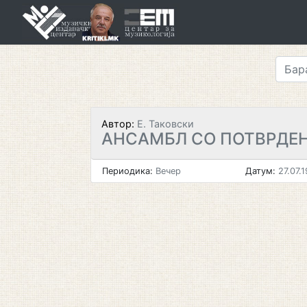
Skip
to
content
Автор:
Е. Таковски
АНСАМБЛ СО ПОТВРДЕ
Периодика:
Вечер
Датум:
27.07.1