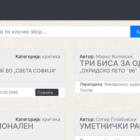
Категорија:
критика
Автор:
Марко Коловски
ТРИ БИСА ЗА 
Ќ ВО „СВЕТА СОФИЈА“
„ОХРИДСКО ЛЕТО `96“
Периодика:
Македонско радио
Скопје
Повеќе...
7.08.1996
Категорија:
критика
Автор:
Сотир Голабовски
ИОНАЛЕН
УМЕТНИЧКИ Р