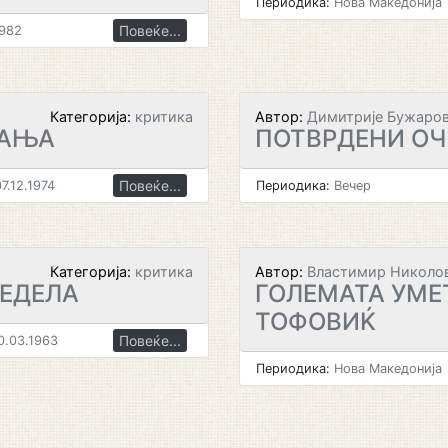
Периодика:
Нова Македонија
Повеќе...
1982
Категорија:
критика
Автор:
Димитрије Бужаро
ВАЊА
ПОТВРДЕНИ О
Повеќе...
7.12.1974
Периодика:
Вечер
Категорија:
критика
Автор:
Властимир Николо
НЕДЕЛА
ГОЛЕМАТА УМЕ
ТОФОВИЌ
Повеќе...
0.03.1963
Периодика:
Нова Македонија