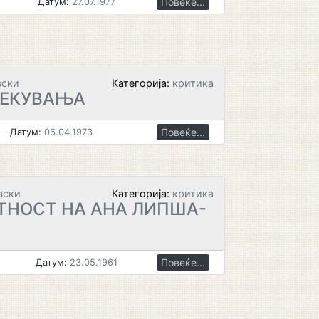
Повеќе...
Датум:
27.07.1977
вски
Категорија:
критика
ЧЕКУВАЊА
Повеќе...
Датум:
06.04.1973
вски
Категорија:
критика
ТНОСТ НА АНА ЛИПША-
Повеќе...
Датум:
23.05.1961