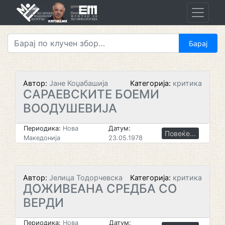
Skip
to
content
Автор:
Јане Коџабашија
Категорија:
критика
САРАЕВСКИТЕ БОЕМИ
ВООДУШЕВИЈА
Периодика:
Нова
Датум:
Повеќе...
Македонија
23.05.1978
Автор:
Јелица Тодорчевска
Категорија:
критика
ДОЖИВЕАНА СРЕДБА СО
ВЕРДИ
Периодика:
Нова
Датум: