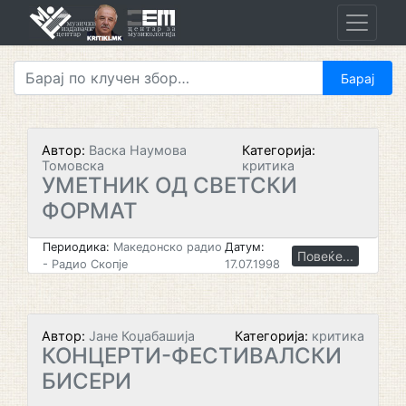
Skip
to
content
Автор:
Васка Наумова
Категорија:
Томовска
критика
УМЕТНИК ОД СВЕТСКИ
ФОРМАТ
Периодика:
Македонско радио
Датум:
Повеќе...
- Радио Скопје
17.07.1998
Автор:
Јане Коџабашија
Категорија:
критика
КОНЦЕРТИ-ФЕСТИВАЛСКИ
БИСЕРИ