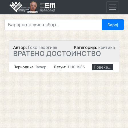
Skip
to
content
Автор:
Ѓоко Георгиев
Категорија:
критика
ВРАТЕНО ДОСТОИНСТВО
Повеќе...
Периодика:
Вечер
Датум:
11.10.1985