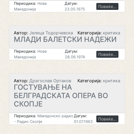
Периодика:
Нова
Датум:
Повеќе...
Македонија
23.05.1975
Автор:
Јелица Тодорчевска
Категорија:
критика
МЛАДИ БАЛЕТСКИ НАДЕЖИ
Периодика:
Нова
Датум:
Повеќе...
Македонија
28.06.1974
Автор:
Драгослав Ортаков
Категорија:
критика
ГОСТУВАЊЕ НА
БЕЛГРАДСКАТА ОПЕРА ВО
СКОПЈЕ
Периодика:
Македонско радио
Датум:
Повеќе...
- Радио Скопје
01.07.1963