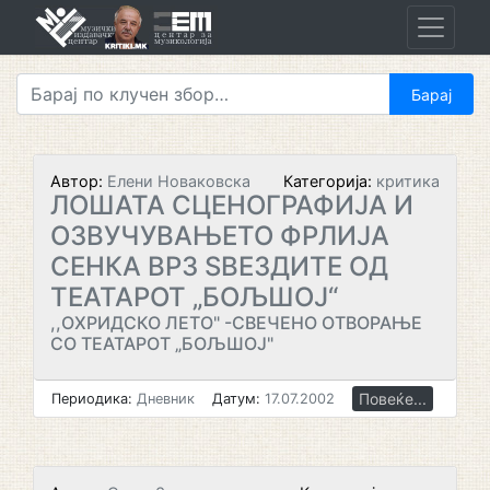
Skip
to
content
Автор:
Елени Новаковска
Категорија:
критика
ЛОШАТА СЦЕНОГРАФИЈА И
ОЗВУЧУВАЊЕТО ФРЛИЈА
СЕНКА ВРЗ ЅВЕЗДИТЕ ОД
ТЕАТАРОТ „БОЉШОЈ“
,,ОХРИДСКО ЛЕТО" -СВЕЧЕНО ОТВОРАЊЕ
СО ТЕАТАРОТ „БОЉШОЈ"
Повеќе...
Периодика:
Дневник
Датум:
17.07.2002