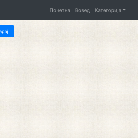
Почетна
Вовед
Категорија