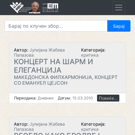
Skip
to
content
Автор:
Јулијана Жабева
Категорија:
Папазова
критика
КОНЦЕРТ НА ШАРМ И
ЕЛЕГАНЦИЈА
МАКЕДОНСКА ФИЛХАРМОНИЈА, КОНЦЕРТ
СО ЕМАНУЕЛ ЦЕЈСОН
Повеќе...
Периодика:
Дневник
Датум:
15.03.2010
Автор:
Јулијана Жабева
Категорија:
Папазова
критика