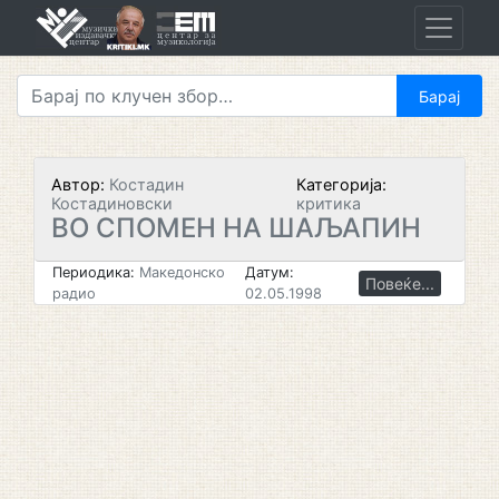
Skip
to
content
Автор:
Костадин
Категорија:
Костадиновски
критика
ВО СПОМЕН НА ШАЉАПИН
Периодика:
Македонско
Датум:
Повеќе...
радио
02.05.1998