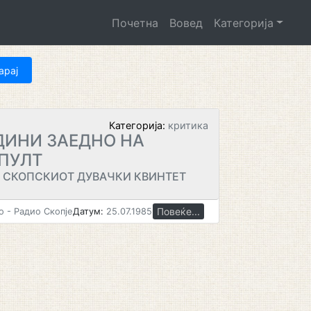
Почетна
Вовед
Категорија
Категорија:
критика
ДИНИ ЗАЕДНО НА
ПУЛТ
А СКОПСКИОТ ДУВАЧКИ КВИНТЕТ
Повеќе...
 - Радио Скопје
Датум:
25.07.1985