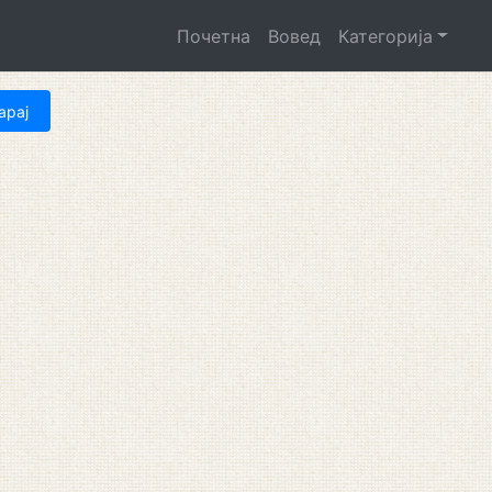
Почетна
Вовед
Категорија