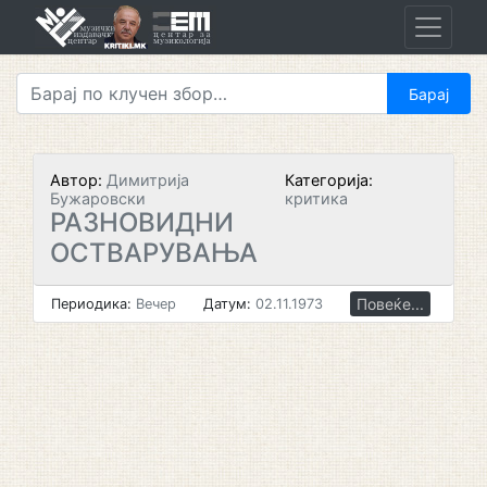
Skip
to
content
Автор:
Димитрија
Категорија:
Бужаровски
критика
РАЗНОВИДНИ
ОСТВАРУВАЊА
Повеќе...
Периодика:
Вечер
Датум:
02.11.1973