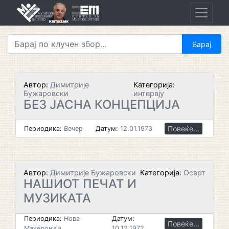
Skip
to
content
Автор:
Димитрије
Категорија:
Бужаровски
интервју
БЕЗ ЈАСНА КОНЦЕПЦИЈА
Повеќе...
Периодика:
Вечер
Датум:
12.01.1973
Автор:
Димитрије Бужаровски
Категорија:
Осврт
НАШИОТ ПЕЧАТ И
МУЗИКАТА
Периодика:
Нова
Датум:
Повеќе...
Македонија
10.12.1972