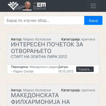
Skip
to
content
Автор:
Марко Коловски
Категорија:
критика
ИНТЕРЕСЕН ПОЧЕТОК ЗА
ОТВОРАЊЕТО
СТАРТ НА ЗЛАТНА ЛИРА 2012
Периодика:
Македонско радио
Датум:
Повеќе...
- Радио Скопје
16.10.2012
Автор:
Марко Коловски
Категорија:
критика
МАКЕДОНСКАТА
ФИЛХАРМОНИЈА НА