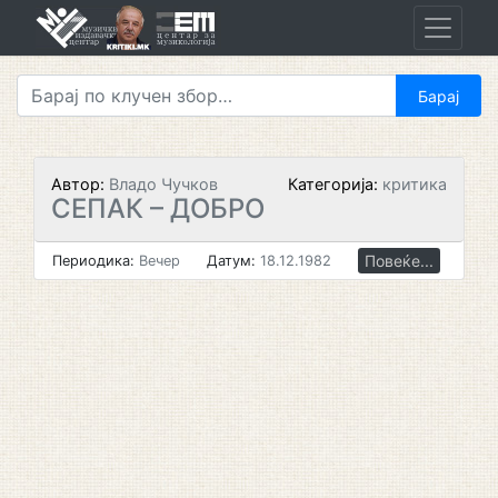
Skip
to
content
Автор:
Владо Чучков
Категорија:
критика
СЕПАК – ДОБРО
Повеќе...
Периодика:
Вечер
Датум:
18.12.1982