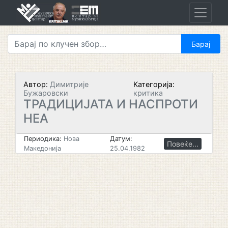
Skip
to
content
Автор:
Димитрије
Категорија:
Бужаровски
критика
ТРАДИЦИЈАТА И НАСПРОТИ
НЕА
Периодика:
Нова
Датум:
Повеќе...
Македонија
25.04.1982