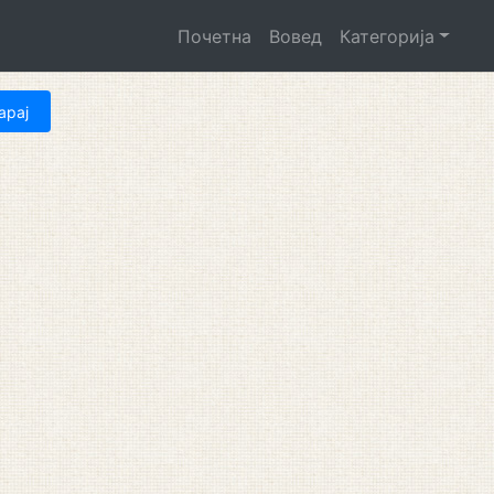
Почетна
Вовед
Категорија