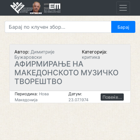
Skip
to
content
Автор:
Димитрије
Категорија:
Бужаровски
критика
АФИРМИРАЊЕ НА
МАКЕДОНСКОТО МУЗИЧКО
ТВОРЕШТВО
Периодика:
Нова
Датум:
Повеќе...
Македонија
23.07.1974