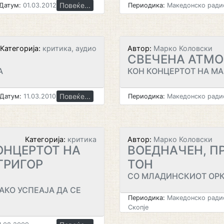
Повеќе...
Датум:
01.03.2012
Периодика:
Македонско радио
Категорија:
критика, аудио
Автор:
Марко Коловски
СВЕЧЕНА АТМ
А
КОН КОНЦЕРТОТ НА М
Повеќе...
Датум:
11.03.2010
Периодика:
Македонско радио
Категорија:
критика
Автор:
Марко Коловски
ОНЦЕРТОТ НА
ВОЕДНАЧЕН, П
ГРИГОР
ТОН
СО МЛАДИНСКИОТ ОРК
КО УСПЕАЈА ДА СЕ
Периодика:
Македонско радио
Скопје