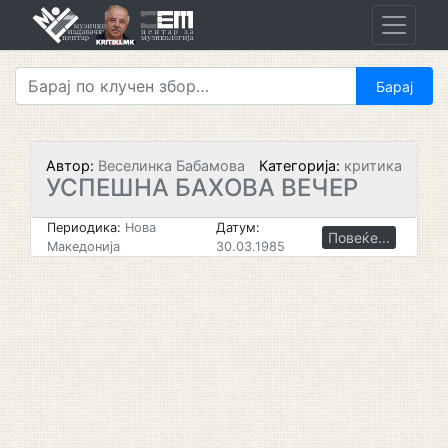
Skip
to
content
Автор:
Веселинка Бабамова
Категорија:
критика
УСПЕШНА БАХОВА ВЕЧЕР
Периодика:
Нова
Датум:
Повеќе...
Македонија
30.03.1985