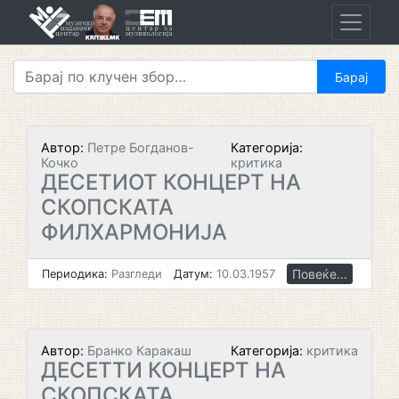
Skip
to
content
Автор:
Петре Богданов-
Категорија:
Кочко
критика
ДЕСЕТИОТ КОНЦЕРТ НА
СКОПСКАТА
ФИЛХАРМОНИЈА
Повеќе...
Периодика:
Разгледи
Датум:
10.03.1957
Автор:
Бранко Каракаш
Категорија:
критика
ДЕСЕТТИ КОНЦЕРТ НА
СКОПСКАТА