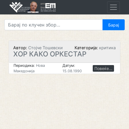
Skip
to
content
Автор:
Стојче Тошевски
Категорија:
критика
ХОР КАКО ОРКЕСТАР
Периодика:
Нова
Датум:
Повеќе...
Македонија
15.08.1990