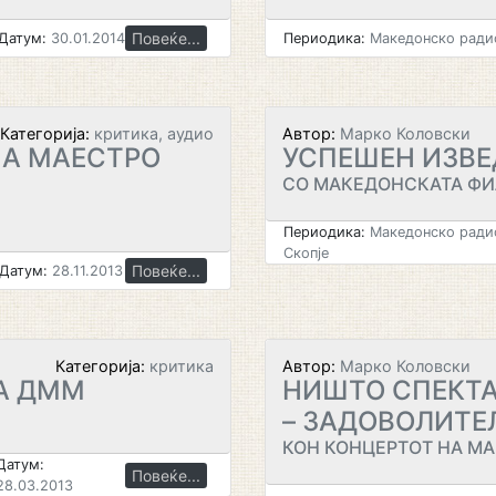
Повеќе...
Датум:
30.01.2014
Периодика:
Македонско радио
Категорија:
критика, аудио
Автор:
Марко Коловски
НА МАЕСТРО
УСПЕШЕН ИЗВЕ
СО МАКЕДОНСКАТА Ф
Периодика:
Македонско радио
Скопје
Повеќе...
Датум:
28.11.2013
Категорија:
критика
Автор:
Марко Коловски
А ДММ
НИШТО СПЕКТА
– ЗАДОВОЛИТЕ
КОН КОНЦЕРТОТ НА М
Датум:
Повеќе...
28.03.2013