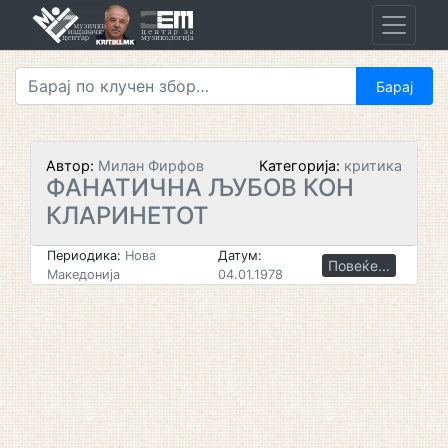
Skip
to
content
Автор:
Милан Фирфов
Категорија:
критика
ФАНАТИЧНА ЉУБОВ КОН
КЛАРИНЕТОТ
Периодика:
Нова
Датум:
Повеќе...
Македонија
04.01.1978