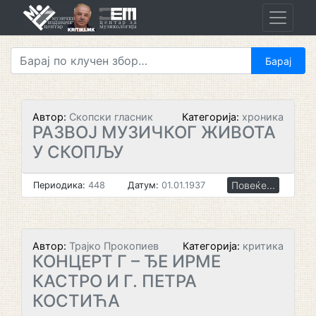
Skip
to
content
Автор:
Скопски гласник
Категорија:
хроника
РАЗВОЈ МУЗИЧКОГ ЖИВОТА
У СКОПЉУ
Повеќе...
Периодика:
448
Датум:
01.01.1937
Автор:
Трајко Прокопиев
Категорија:
критика
КОНЦЕРТ Г – ЂЕ ИРМЕ
КАСТРО И Г. ПЕТРА
КОСТИЋА