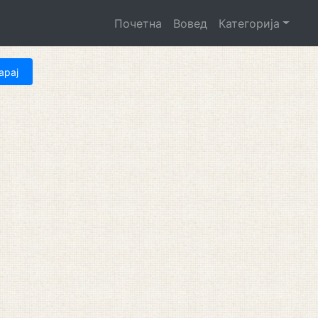
Почетна
Вовед
Категорија