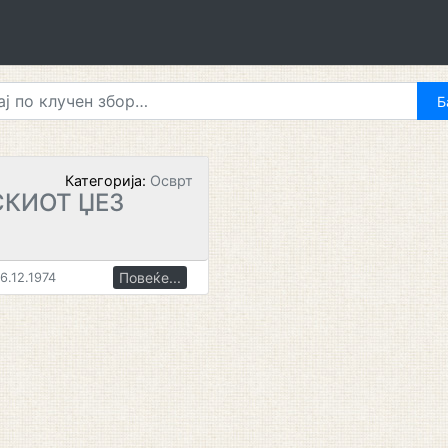
Категорија:
Осврт
СКИОТ ЏЕЗ
Повеќе...
6.12.1974