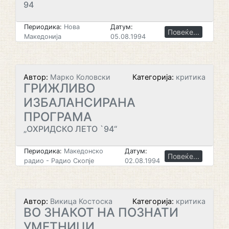
94
Периодика:
Нова
Датум:
Повеќе...
Македонија
05.08.1994
Автор:
Марко Коловски
Категорија:
критика
ГРИЖЛИВО
ИЗБАЛАНСИРАНА
ПРОГРАМА
„ОХРИДСКО ЛЕТО `94“
Периодика:
Македонско
Датум:
Повеќе...
радио - Радио Скопје
02.08.1994
Автор:
Викица Костоска
Категорија:
критика
ВО ЗНАКОТ НА ПОЗНАТИ
УМЕТНИЦИ