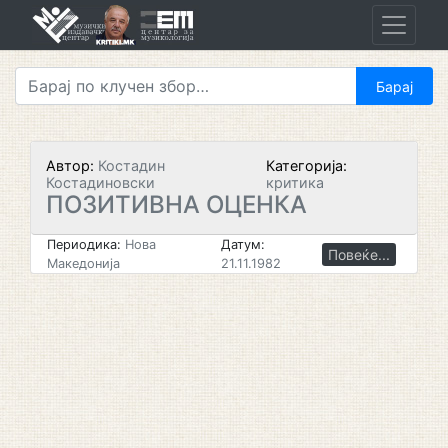
Skip
to
content
Автор:
Костадин
Категорија:
Костадиновски
критика
ПОЗИТИВНА ОЦЕНКА
Периодика:
Нова
Датум:
Повеќе...
Македонија
21.11.1982