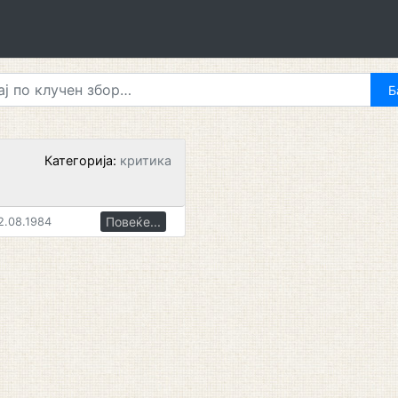
Категорија:
критика
Н
Повеќе...
2.08.1984