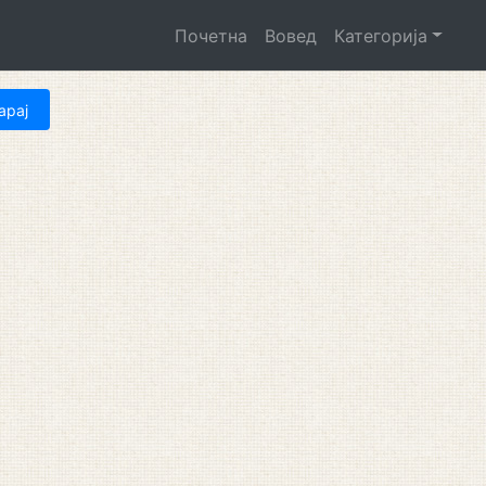
Почетна
Вовед
Категорија