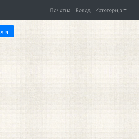
Почетна
Вовед
Категорија