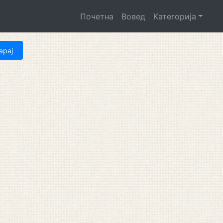
Почетна
Вовед
Категорија