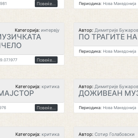
Повеќе...
1981
Периодика:
Нова Македонија
Категорија:
интервју
Автор:
Димитрије Бужаро
МУЗИЧКАТА
ПО ТРАГИТЕ Н
НЧЕЛО
Периодика:
Нова Македонија
Повеќе...
9.07.1977
Категорија:
критика
Автор:
Димитрије Бужаро
МАЈСТОР
ДОЖИВЕАН МУ
Повеќе...
976
Периодика:
Нова Македонија
Категорија:
критика
Автор:
Сотир Голабовски