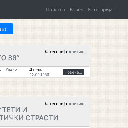
Почетна
Вовед
Категорија
Категорија:
критика
О 86“
 - Радио
Датум:
Повеќе...
22.09.1986
Категорија:
критика
ИТЕТИ И
ТИЧКИ СТРАСТИ