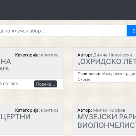
Категорија:
критика
Автор:
Димче Николески
ИНА
„ОХРИДСКО ЛЕТ
АРА
Периодика:
Македонско радио
Скопје
Повеќе...
6.08.1988
Категорија:
критика
Автор:
Милан Фирфов
НЦЕРТНИ
МУЗЕЈСКИ РАР
ВИОЛОНЧЕЛИС