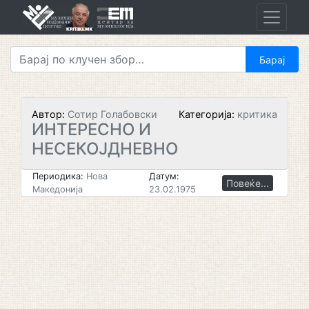
Skip
to
content
Автор:
Сотир Голабовски
Категорија:
критика
ИНТЕРЕСНО И
НЕСЕКОЈДНЕВНО
Периодика:
Нова
Датум:
Повеќе...
Македонија
23.02.1975