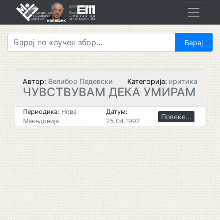
Skip
to
content
Автор:
Велибор Педевски
Категорија:
критика
ЧУВСТВУВАМ ДЕКА УМИРАМ
Периодика:
Нова
Датум:
Повеќе...
Македонија
25.04.1992