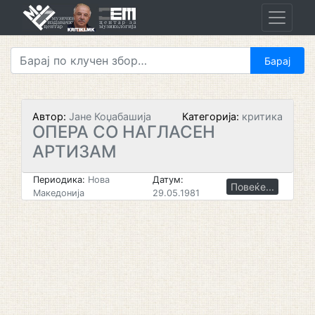
Skip
to
content
Автор:
Јане Коџабашија
Категорија:
критика
ОПЕРА СО НАГЛАСЕН
АРТИЗАМ
Периодика:
Нова
Датум:
Повеќе...
Македонија
29.05.1981