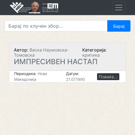
Skip
to
content
Автор:
Васка Наумовска-
Категорија:
Томовска
критика
ИМПРЕСИВЕН НАСТАП
Периодика:
Нова
Датум:
Повеќе...
Македонија
21.07.1990