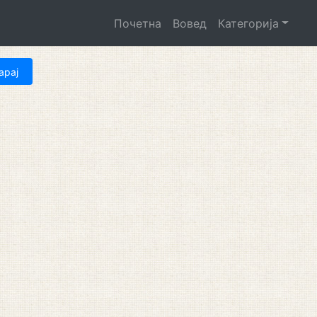
Почетна
Вовед
Категорија